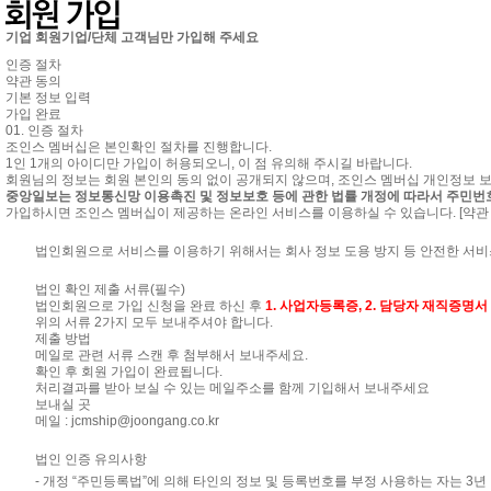
기업 회원
기업/단체 고객님만 가입해 주세요
인증 절차
약관 동의
기본 정보 입력
가입 완료
01. 인증 절차
조인스 멤버십은 본인확인 절차를 진행합니다.
1인 1개의 아이디만 가입이 허용되오니, 이 점 유의해 주시길 바랍니다.
회원님의 정보는 회원 본인의 동의 없이 공개되지 않으며, 조인스 멤버십 개인정보 
중앙일보는 정보통신망 이용촉진 및 정보보호 등에 관한 법률 개정에 따라서 주민번
가입하시면 조인스 멤버십이 제공하는 온라인 서비스를 이용하실 수 있습니다.
[약관
법인회원으로 서비스를 이용하기 위해서는 회사 정보 도용 방지 등 안전한 서비
법인 확인 제출 서류(필수)
법인회원으로 가입 신청을 완료 하신 후
1. 사업자등록증, 2. 담당자 재직증명서
위의 서류 2가지 모두 보내주셔야 합니다.
제출 방법
메일로 관련 서류 스캔 후 첨부해서 보내주세요.
확인 후 회원 가입이 완료됩니다.
처리결과를 받아 보실 수 있는 메일주소를 함께 기입해서 보내주세요
보내실 곳
메일 :
jcmship@joongang.co.kr
법인 인증 유의사항
- 개정 “주민등록법”에 의해 타인의 정보 및 등록번호를 부정 사용하는 자는 3